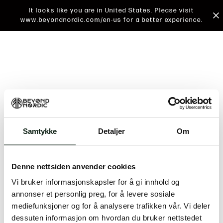
It looks like you are in United States. Please visit
www.beyondnordic.com/en-us for a better experience.
Samtykke
Detaljer
Om
An unknown error has occurred. An error report has
been forwarded to the website developers and the
Denne nettsiden anvender cookies
issue will be investigated.
Vi bruker informasjonskapsler for å gi innhold og
Click the button below to refresh the website. If the
annonser et personlig preg, for å levere sosiale
issue persists, either try waiting a moment or
mediefunksjoner og for å analysere trafikken vår. Vi deler
reopening your browser.
dessuten informasjon om hvordan du bruker nettstedet