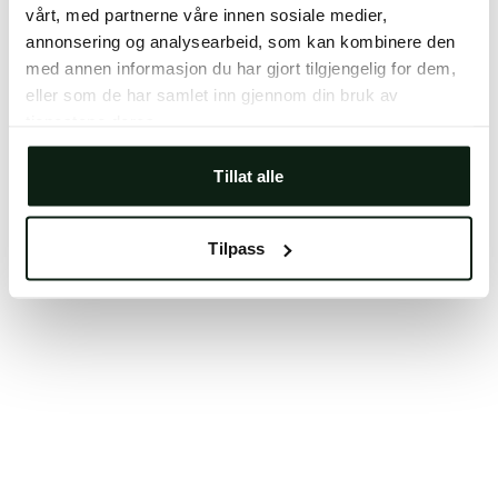
vårt, med partnerne våre innen sosiale medier,
Clearing your browser cache may also help in some
annonsering og analysearbeid, som kan kombinere den
cases.
med annen informasjon du har gjort tilgjengelig for dem,
We apologize for the inconvenience.
eller som de har samlet inn gjennom din bruk av
tjenestene deres.
Try again
Tillat alle
Tilpass