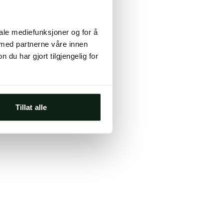
ts, either
iale mediefunksjoner og for å
s.
 med partnerne våre innen
u har gjort tilgjengelig for
Tillat alle