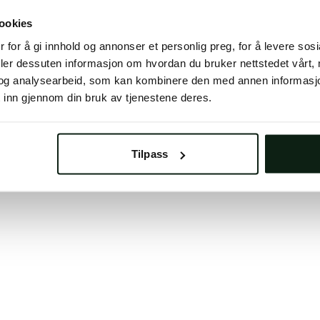
 button below to refresh the website. If the issue persis
ookies
try waiting a moment or reopening your browser.
 for å gi innhold og annonser et personlig preg, for å levere sos
learing your browser cache may also help in some case
deler dessuten informasjon om hvordan du bruker nettstedet vårt,
og analysearbeid, som kan kombinere den med annen informasjon d
We apologize for the inconvenience.
 inn gjennom din bruk av tjenestene deres.
Try again
Tilpass