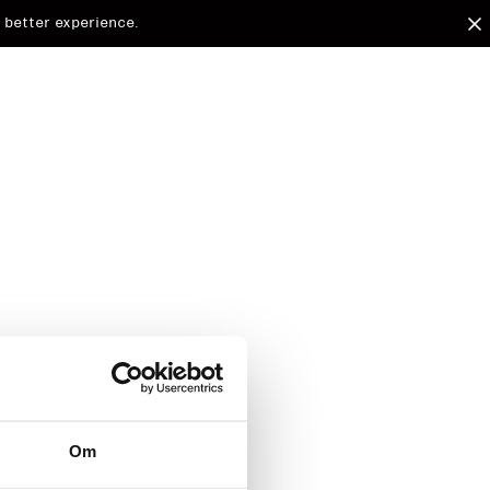
 better experience.
arded to
Om
d.