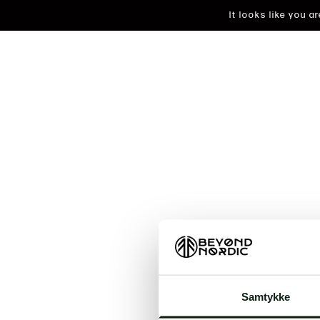
It looks like you 
An unkn
Samtykke
t