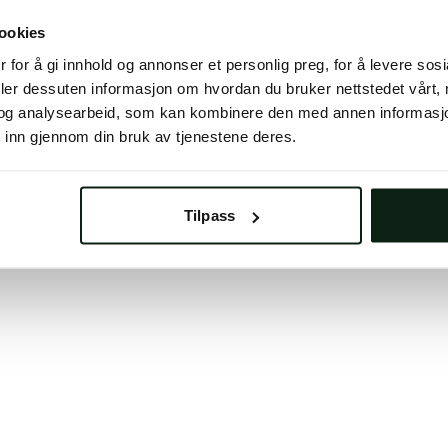
 button below to refresh the website. If the issue persis
ookies
try waiting a moment or reopening your browser.
 for å gi innhold og annonser et personlig preg, for å levere sos
learing your browser cache may also help in some case
deler dessuten informasjon om hvordan du bruker nettstedet vårt,
og analysearbeid, som kan kombinere den med annen informasjon d
We apologize for the inconvenience.
 inn gjennom din bruk av tjenestene deres.
Try again
Tilpass