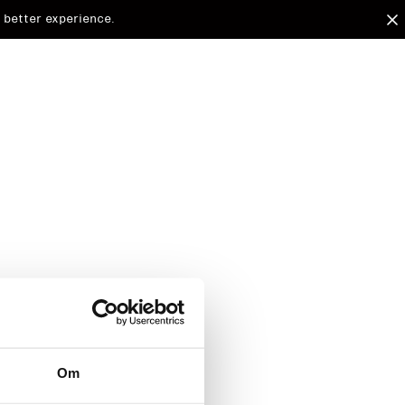
 better experience.
arded to
Om
d.