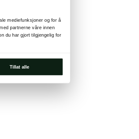
ts, either
iale mediefunksjoner og for å
s.
 med partnerne våre innen
u har gjort tilgjengelig for
Tillat alle