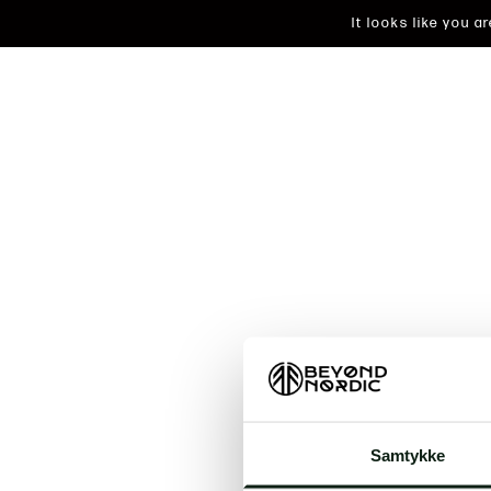
It looks like you 
An unkn
Samtykke
t