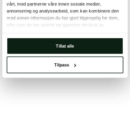
vårt, med partnerne våre innen sosiale medier,
Clearing your browser cache may also help in some
annonsering og analysearbeid, som kan kombinere den
cases.
med annen informasjon du har gjort tilgjengelig for dem,
We apologize for the inconvenience.
eller som de har samlet inn gjennom din bruk av
tjenestene deres.
Try again
Tillat alle
Tilpass