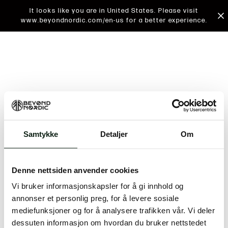
It looks like you are in United States. Please visit
www.beyondnordic.com/en-us for a better experience.
Samtykke
Detaljer
Om
An unknown error has occurred. An error report has
been forwarded to the website developers and the
Denne nettsiden anvender cookies
issue will be investigated.
Vi bruker informasjonskapsler for å gi innhold og
Click the button below to refresh the website. If the
annonser et personlig preg, for å levere sosiale
issue persists, either try waiting a moment or
mediefunksjoner og for å analysere trafikken vår. Vi deler
reopening your browser.
dessuten informasjon om hvordan du bruker nettstedet