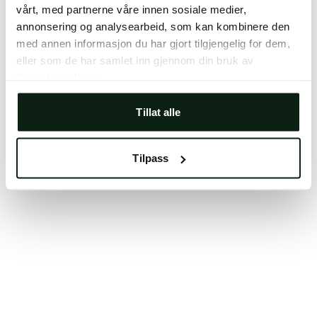
vårt, med partnerne våre innen sosiale medier,
Clearing your browser cache may also help in some
annonsering og analysearbeid, som kan kombinere den
cases.
med annen informasjon du har gjort tilgjengelig for dem,
We apologize for the inconvenience.
eller som de har samlet inn gjennom din bruk av
tjenestene deres.
Try again
Tillat alle
Tilpass