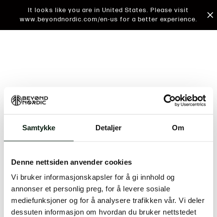
It looks like you are in United States. Please visit
www.beyondnordic.com/en-us for a better experience.
Samtykke
Detaljer
Om
An unknown error has occurred. An error report has
been forwarded to the website developers and the
Denne nettsiden anvender cookies
issue will be investigated.
Vi bruker informasjonskapsler for å gi innhold og
Click the button below to refresh the website. If the
annonser et personlig preg, for å levere sosiale
issue persists, either try waiting a moment or
mediefunksjoner og for å analysere trafikken vår. Vi deler
reopening your browser.
dessuten informasjon om hvordan du bruker nettstedet