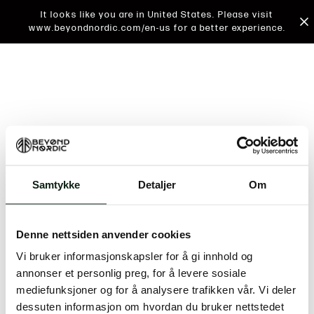
It looks like you are in United States. Please visit
www.beyondnordic.com/en-us for a better experience.
Samtykke
Detaljer
Om
An unknown error has occurred. An error report has
been forwarded to the website developers and the
Denne nettsiden anvender cookies
issue will be investigated.
Vi bruker informasjonskapsler for å gi innhold og
Click the button below to refresh the website. If the
annonser et personlig preg, for å levere sosiale
issue persists, either try waiting a moment or
mediefunksjoner og for å analysere trafikken vår. Vi deler
reopening your browser.
dessuten informasjon om hvordan du bruker nettstedet