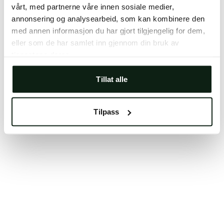
vårt, med partnerne våre innen sosiale medier,
Clearing your browser cache may also help in some
annonsering og analysearbeid, som kan kombinere den
cases.
med annen informasjon du har gjort tilgjengelig for dem,
We apologize for the inconvenience.
eller som de har samlet inn gjennom din bruk av
tjenestene deres.
Try again
Tillat alle
Tilpass