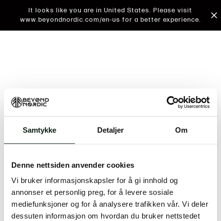
It looks like you are in United States. Please visit
www.beyondnordic.com/en-us for a better experience.
Samtykke
Detaljer
Om
An unknown error has occurred. An error report has
been forwarded to the website developers and the
Denne nettsiden anvender cookies
issue will be investigated.
Vi bruker informasjonskapsler for å gi innhold og
Click the button below to refresh the website. If the
annonser et personlig preg, for å levere sosiale
issue persists, either try waiting a moment or
mediefunksjoner og for å analysere trafikken vår. Vi deler
reopening your browser.
dessuten informasjon om hvordan du bruker nettstedet