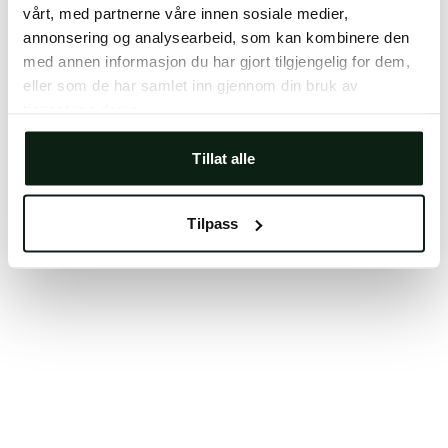
vårt, med partnerne våre innen sosiale medier,
Clearing your browser cache may also help in some
annonsering og analysearbeid, som kan kombinere den
cases.
med annen informasjon du har gjort tilgjengelig for dem,
We apologize for the inconvenience.
eller som de har samlet inn gjennom din bruk av
tjenestene deres.
Try again
Tillat alle
Tilpass