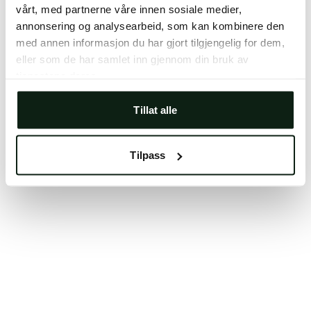
vårt, med partnerne våre innen sosiale medier,
Clearing your browser cache may also help in some
annonsering og analysearbeid, som kan kombinere den
cases.
med annen informasjon du har gjort tilgjengelig for dem,
We apologize for the inconvenience.
eller som de har samlet inn gjennom din bruk av
tjenestene deres.
Try again
Tillat alle
Tilpass