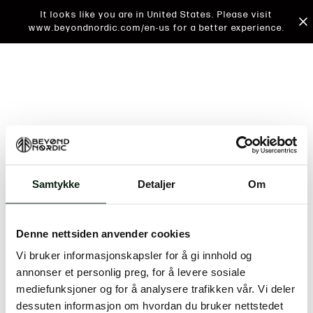
It looks like you are in United States. Please visit
www.beyondnordic.com/en-us for a better experience.
Samtykke
Detaljer
Om
An unknown error has occurred. An error report has
been forwarded to the website developers and the
Denne nettsiden anvender cookies
issue will be investigated.
Vi bruker informasjonskapsler for å gi innhold og
Click the button below to refresh the website. If the
annonser et personlig preg, for å levere sosiale
issue persists, either try waiting a moment or
mediefunksjoner og for å analysere trafikken vår. Vi deler
reopening your browser.
dessuten informasjon om hvordan du bruker nettstedet