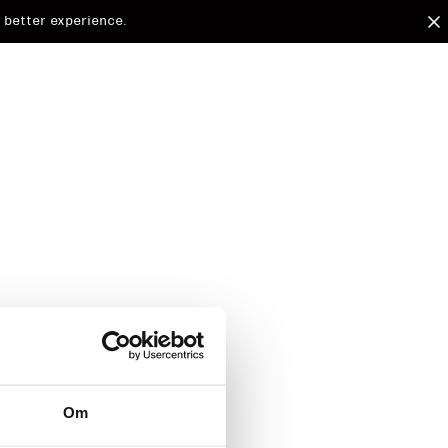
 better experience.
arded to
Om
d.