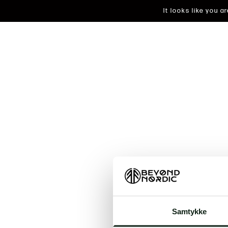
It looks like you 
An unkn
Samtykke
t