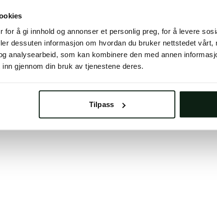
 button below to refresh the website. If the issue persis
ookies
try waiting a moment or reopening your browser.
 for å gi innhold og annonser et personlig preg, for å levere sos
learing your browser cache may also help in some case
deler dessuten informasjon om hvordan du bruker nettstedet vårt,
og analysearbeid, som kan kombinere den med annen informasjon d
We apologize for the inconvenience.
 inn gjennom din bruk av tjenestene deres.
Try again
Tilpass