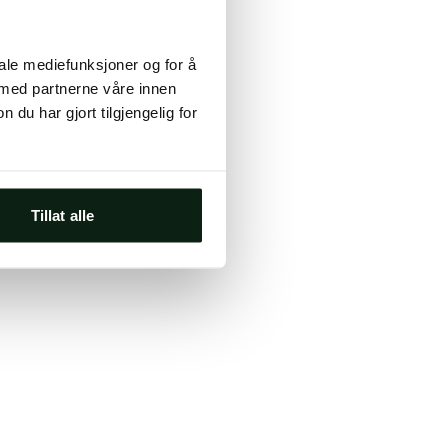
ts, either
iale mediefunksjoner og for å
s.
 med partnerne våre innen
u har gjort tilgjengelig for
Tillat alle