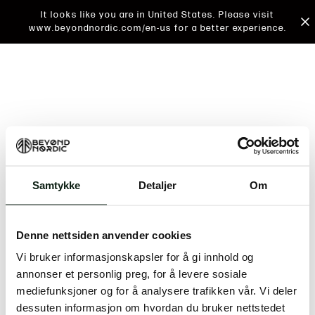
It looks like you are in United States. Please visit
www.beyondnordic.com/en-us for a better experience.
Samtykke
Detaljer
Om
An unknown error has occurred. An error report has
been forwarded to the website developers and the
Denne nettsiden anvender cookies
issue will be investigated.
Vi bruker informasjonskapsler for å gi innhold og
Click the button below to refresh the website. If the
annonser et personlig preg, for å levere sosiale
issue persists, either try waiting a moment or
mediefunksjoner og for å analysere trafikken vår. Vi deler
reopening your browser.
dessuten informasjon om hvordan du bruker nettstedet