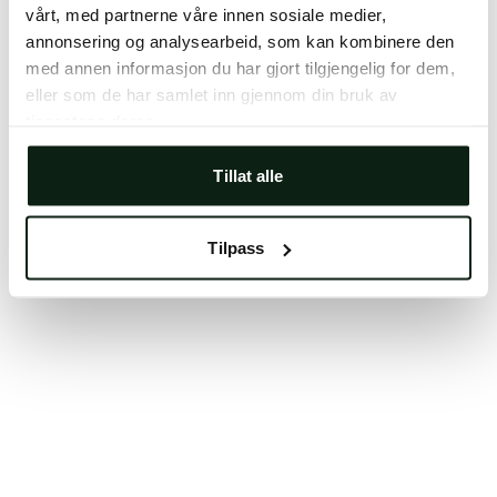
vårt, med partnerne våre innen sosiale medier,
Clearing your browser cache may also help in some
annonsering og analysearbeid, som kan kombinere den
cases.
med annen informasjon du har gjort tilgjengelig for dem,
We apologize for the inconvenience.
eller som de har samlet inn gjennom din bruk av
tjenestene deres.
Try again
Tillat alle
Tilpass