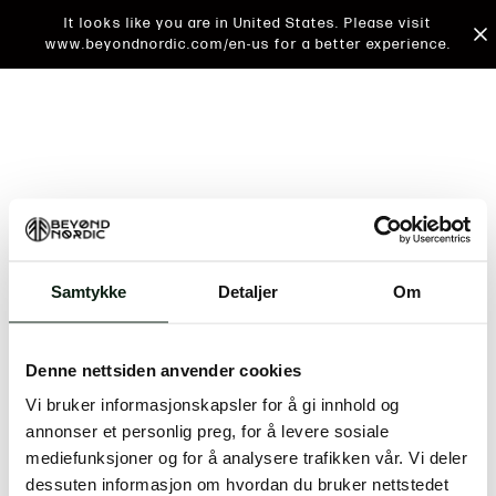
It looks like you are in United States. Please visit
www.beyondnordic.com/en-us for a better experience.
Samtykke
Detaljer
Om
An unknown error has occurred. An error report has
been forwarded to the website developers and the
Denne nettsiden anvender cookies
issue will be investigated.
Vi bruker informasjonskapsler for å gi innhold og
Click the button below to refresh the website. If the
annonser et personlig preg, for å levere sosiale
issue persists, either try waiting a moment or
mediefunksjoner og for å analysere trafikken vår. Vi deler
reopening your browser.
dessuten informasjon om hvordan du bruker nettstedet