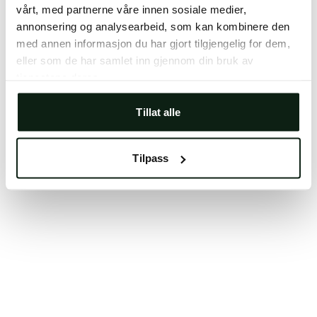
vårt, med partnerne våre innen sosiale medier,
Clearing your browser cache may also help in some
annonsering og analysearbeid, som kan kombinere den
cases.
med annen informasjon du har gjort tilgjengelig for dem,
We apologize for the inconvenience.
eller som de har samlet inn gjennom din bruk av
tjenestene deres.
Try again
Tillat alle
Tilpass