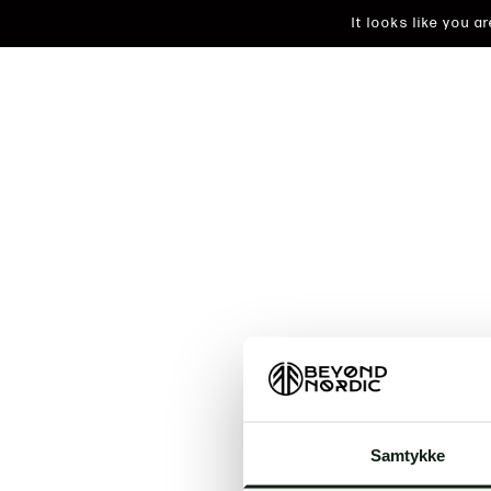
It looks like you 
An unkn
Samtykke
t