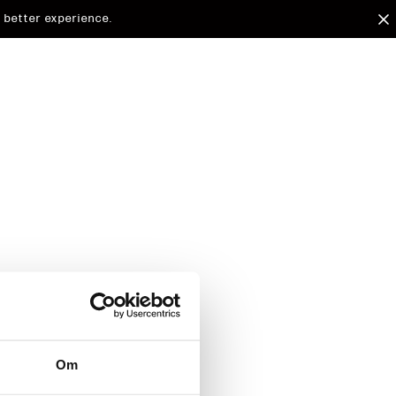
 better experience.
arded to
Om
d.