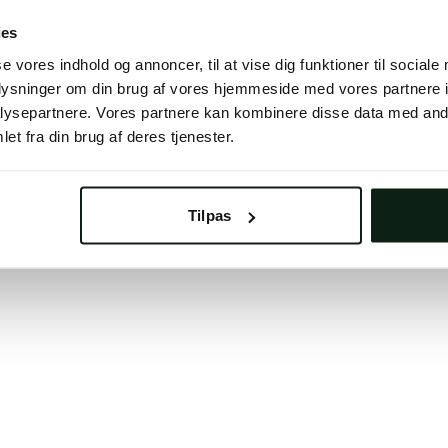
 button below to refresh the website. If the issue persis
ies
try waiting a moment or reopening your browser.
se vores indhold og annoncer, til at vise dig funktioner til sociale
learing your browser cache may also help in some case
oplysninger om din brug af vores hjemmeside med vores partnere i
ysepartnere. Vores partnere kan kombinere disse data med andr
We apologize for the inconvenience.
et fra din brug af deres tjenester.
Try again
Tilpas