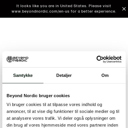
It looks like you are in United States. Please visit
www.beyondnordic.com/en-us for a better experience.
Samtykke
Detaljer
Om
An unknown error has occurred. An error report has
been forwarded to the website developers and the
Beyond Nordic bruger cookies
issue will be investigated.
Vi bruger cookies til at tilpasse vores indhold og
Click the button below to refresh the website. If the
annoncer, til at vise dig funktioner til sociale medier og til
issue persists, either try waiting a moment or
at analysere vores trafik. Vi deler også oplysninger om
reopening your browser.
din brug af vores hjemmeside med vores partnere inden