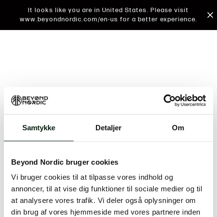
It looks like you are in United States. Please visit
www.beyondnordic.com/en-us for a better experience.
Samtykke
Detaljer
Om
An unknown error has occurred. An error report has
been forwarded to the website developers and the
Beyond Nordic bruger cookies
issue will be investigated.
Vi bruger cookies til at tilpasse vores indhold og
Click the button below to refresh the website. If the
annoncer, til at vise dig funktioner til sociale medier og til
issue persists, either try waiting a moment or
at analysere vores trafik. Vi deler også oplysninger om
reopening your browser.
din brug af vores hjemmeside med vores partnere inden