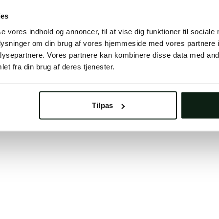
 button below to refresh the website. If the issue persis
ies
try waiting a moment or reopening your browser.
se vores indhold og annoncer, til at vise dig funktioner til sociale
learing your browser cache may also help in some case
oplysninger om din brug af vores hjemmeside med vores partnere i
ysepartnere. Vores partnere kan kombinere disse data med andr
We apologize for the inconvenience.
et fra din brug af deres tjenester.
Try again
Tilpas