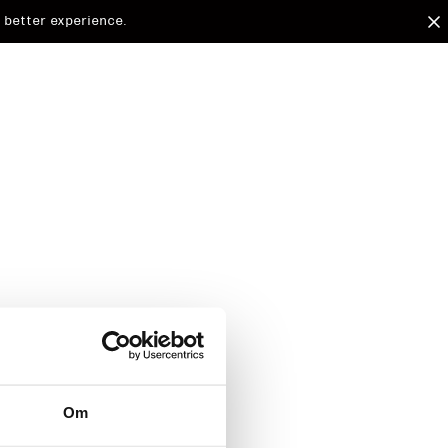
 better experience.
arded to
Om
d.