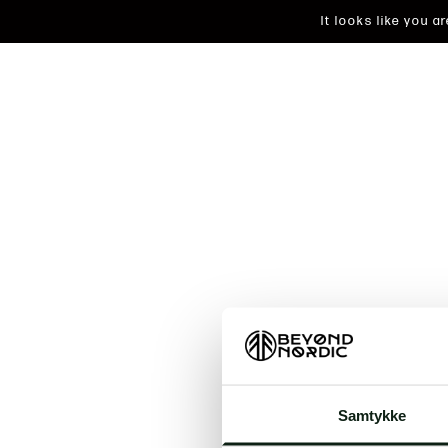
It looks like you 
An unkn
Samtykke
t