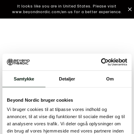
It looks like you are in United States. Please visit
www.beyondnordic.com/en-us for a better experience.
Samtykke
Detaljer
Om
An unknown error has occurred. An error report has
been forwarded to the website developers and the
Beyond Nordic bruger cookies
issue will be investigated.
Vi bruger cookies til at tilpasse vores indhold og
Click the button below to refresh the website. If the
annoncer, til at vise dig funktioner til sociale medier og til
issue persists, either try waiting a moment or
at analysere vores trafik. Vi deler også oplysninger om
reopening your browser.
din brug af vores hjemmeside med vores partnere inden