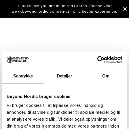
It looks like you are in United States. Please visit
www.beyondnordic.com/en-us for a better experience.
Samtykke
Detaljer
Om
An unknown error has occurred. An error report has
been forwarded to the website developers and the
Beyond Nordic bruger cookies
issue will be investigated.
Vi bruger cookies til at tilpasse vores indhold og
Click the button below to refresh the website. If the
annoncer, til at vise dig funktioner til sociale medier og til
issue persists, either try waiting a moment or
at analysere vores trafik. Vi deler også oplysninger om
reopening your browser.
din brug af vores hjemmeside med vores partnere inden