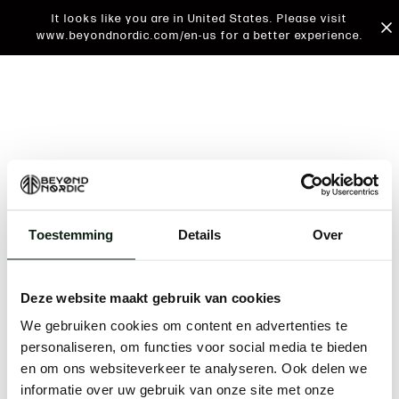
It looks like you are in United States. Please visit
www.beyondnordic.com/en-us for a better experience.
Toestemming
Details
Over
An unknown error has occurred. An error report has
been forwarded to the website developers and the
Deze website maakt gebruik van cookies
issue will be investigated.
We gebruiken cookies om content en advertenties te
Click the button below to refresh the website. If the
personaliseren, om functies voor social media te bieden
issue persists, either try waiting a moment or
en om ons websiteverkeer te analyseren. Ook delen we
reopening your browser.
informatie over uw gebruik van onze site met onze