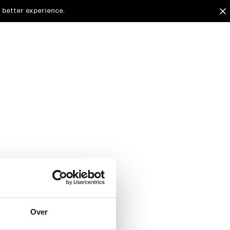
 better experience.
arded to
Over
d.