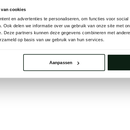
 button below to refresh the website. If the issue persis
 van cookies
try waiting a moment or reopening your browser.
ent en advertenties te personaliseren, om functies voor social
learing your browser cache may also help in some case
. Ook delen we informatie over uw gebruik van onze site met on
e. Deze partners kunnen deze gegevens combineren met andere i
We apologize for the inconvenience.
erzameld op basis van uw gebruik van hun services.
Try again
Aanpassen