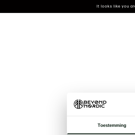
It looks like you 
An unkn
Toestemming
t