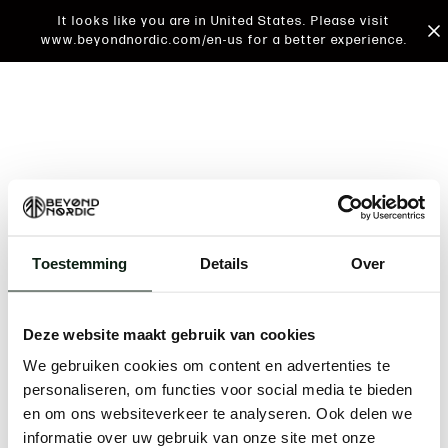
It looks like you are in United States. Please visit
www.beyondnordic.com/en-us for a better experience.
Toestemming
Details
Over
An unknown error has occurred. An error report has
been forwarded to the website developers and the
Deze website maakt gebruik van cookies
issue will be investigated.
We gebruiken cookies om content en advertenties te
Click the button below to refresh the website. If the
personaliseren, om functies voor social media te bieden
issue persists, either try waiting a moment or
en om ons websiteverkeer te analyseren. Ook delen we
reopening your browser.
informatie over uw gebruik van onze site met onze