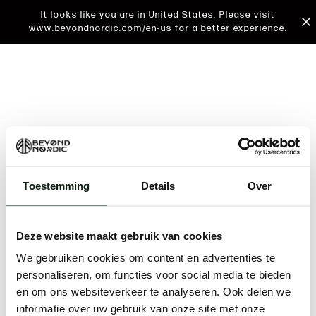
It looks like you are in United States. Please visit
www.beyondnordic.com/en-us for a better experience.
Toestemming
Details
Over
An unknown error has occurred. An error report has
been forwarded to the website developers and the
Deze website maakt gebruik van cookies
issue will be investigated.
We gebruiken cookies om content en advertenties te
Click the button below to refresh the website. If the
personaliseren, om functies voor social media te bieden
issue persists, either try waiting a moment or
en om ons websiteverkeer te analyseren. Ook delen we
reopening your browser.
informatie over uw gebruik van onze site met onze