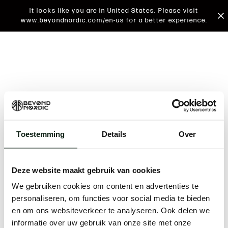
It looks like you are in United States. Please visit
www.beyondnordic.com/en-us for a better experience.
Toestemming
Details
Over
An unknown error has occurred. An error report has
been forwarded to the website developers and the
Deze website maakt gebruik van cookies
issue will be investigated.
We gebruiken cookies om content en advertenties te
Click the button below to refresh the website. If the
personaliseren, om functies voor social media te bieden
issue persists, either try waiting a moment or
en om ons websiteverkeer te analyseren. Ook delen we
reopening your browser.
informatie over uw gebruik van onze site met onze