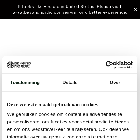
It looks like you are in United States. Please visit
www.beyondnordic.com/en-us for a better experience.
Toestemming
Details
Over
An unknown error has occurred. An error report has
been forwarded to the website developers and the
Deze website maakt gebruik van cookies
issue will be investigated.
We gebruiken cookies om content en advertenties te
Click the button below to refresh the website. If the
personaliseren, om functies voor social media te bieden
issue persists, either try waiting a moment or
en om ons websiteverkeer te analyseren. Ook delen we
reopening your browser.
informatie over uw gebruik van onze site met onze