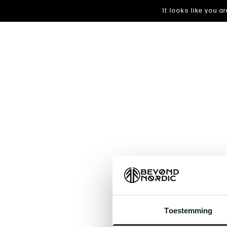
It looks like you 
An unkn
Toestemming
t