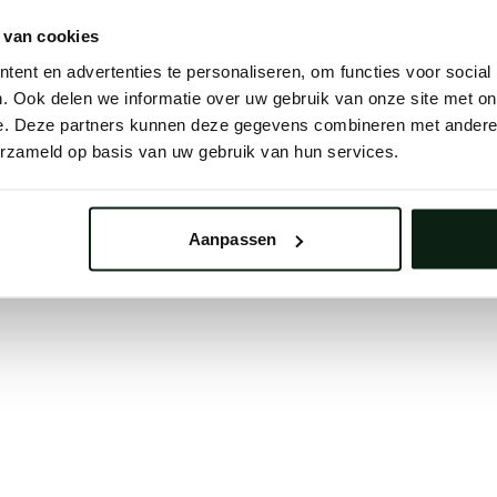
 button below to refresh the website. If the issue persis
 van cookies
try waiting a moment or reopening your browser.
ent en advertenties te personaliseren, om functies voor social
learing your browser cache may also help in some case
. Ook delen we informatie over uw gebruik van onze site met on
e. Deze partners kunnen deze gegevens combineren met andere i
We apologize for the inconvenience.
erzameld op basis van uw gebruik van hun services.
Try again
Aanpassen