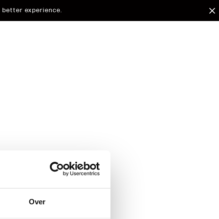
 better experience.
arded to
Over
d.