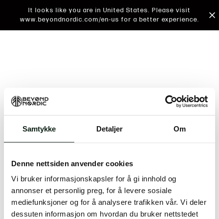
It looks like you are in United States. Please visit
www.beyondnordic.com/en-us for a better experience.
Samtykke
Detaljer
Om
An unknown error has occurred. An error report has
been forwarded to the website developers and the
Denne nettsiden anvender cookies
issue will be investigated.
Vi bruker informasjonskapsler for å gi innhold og
Click the button below to refresh the website. If the
annonser et personlig preg, for å levere sosiale
issue persists, either try waiting a moment or
mediefunksjoner og for å analysere trafikken vår. Vi deler
reopening your browser.
dessuten informasjon om hvordan du bruker nettstedet