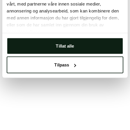
vårt, med partnerne våre innen sosiale medier,
Clearing your browser cache may also help in some
annonsering og analysearbeid, som kan kombinere den
cases.
med annen informasjon du har gjort tilgjengelig for dem,
We apologize for the inconvenience.
eller som de har samlet inn gjennom din bruk av
tjenestene deres.
Try again
Tillat alle
Tilpass