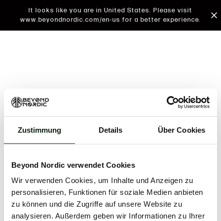
It looks like you are in United States. Please visit
www.beyondnordic.com/en-us for a better experience.
Zustimmung
Details
Über Cookies
An unknown error has occurred. An error report has
been forwarded to the website developers and the
Beyond Nordic verwendet Cookies
issue will be investigated.
Wir verwenden Cookies, um Inhalte und Anzeigen zu
Click the button below to refresh the website. If the
personalisieren, Funktionen für soziale Medien anbieten
issue persists, either try waiting a moment or
zu können und die Zugriffe auf unsere Website zu
reopening your browser.
analysieren. Außerdem geben wir Informationen zu Ihrer