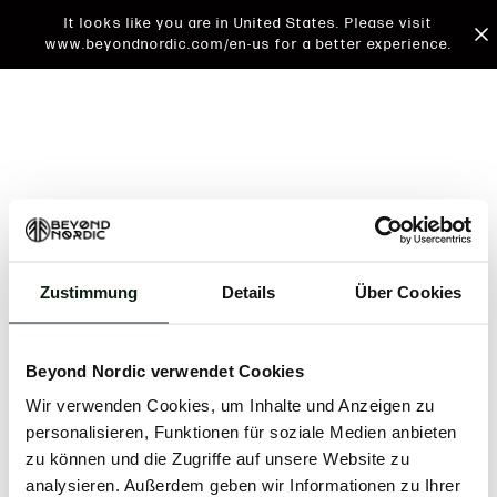
It looks like you are in United States. Please visit
www.beyondnordic.com/en-us for a better experience.
Zustimmung
Details
Über Cookies
An unknown error has occurred. An error report has
been forwarded to the website developers and the
Beyond Nordic verwendet Cookies
issue will be investigated.
Wir verwenden Cookies, um Inhalte und Anzeigen zu
Click the button below to refresh the website. If the
personalisieren, Funktionen für soziale Medien anbieten
issue persists, either try waiting a moment or
zu können und die Zugriffe auf unsere Website zu
reopening your browser.
analysieren. Außerdem geben wir Informationen zu Ihrer