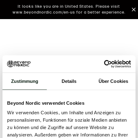
It looks like you are in United States. Please visit
www.beyondnordic.com/en-us for a better experience.
Zustimmung
Details
Über Cookies
An unknown error has occurred. An error report has
been forwarded to the website developers and the
Beyond Nordic verwendet Cookies
issue will be investigated.
Wir verwenden Cookies, um Inhalte und Anzeigen zu
Click the button below to refresh the website. If the
personalisieren, Funktionen für soziale Medien anbieten
issue persists, either try waiting a moment or
zu können und die Zugriffe auf unsere Website zu
reopening your browser.
analysieren. Außerdem geben wir Informationen zu Ihrer