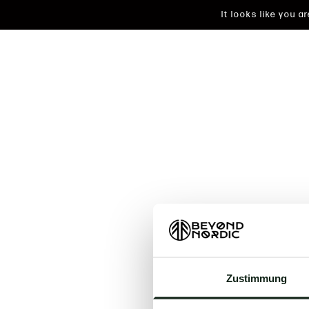
It looks like you 
An unkn
Zustimmung
t