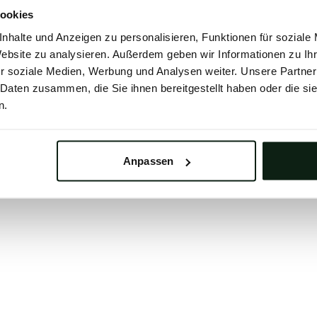
 button below to refresh the website. If the issue persis
ookies
try waiting a moment or reopening your browser.
nhalte und Anzeigen zu personalisieren, Funktionen für soziale
learing your browser cache may also help in some case
Website zu analysieren. Außerdem geben wir Informationen zu I
r soziale Medien, Werbung und Analysen weiter. Unsere Partner
We apologize for the inconvenience.
 Daten zusammen, die Sie ihnen bereitgestellt haben oder die s
n.
Try again
Anpassen