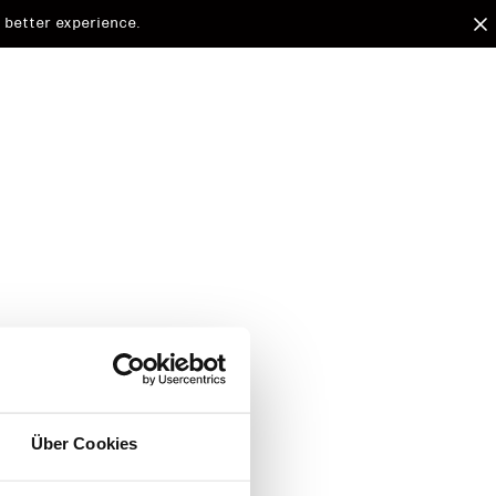
 better experience.
arded to
Über Cookies
d.