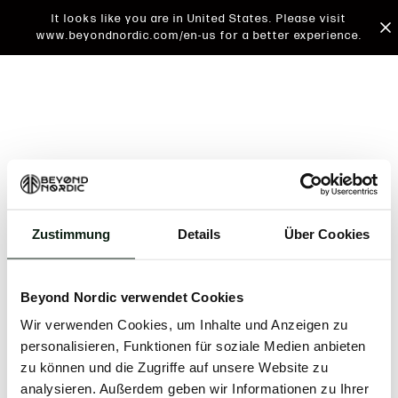
It looks like you are in United States. Please visit
www.beyondnordic.com/en-us for a better experience.
Zustimmung
Details
Über Cookies
An unknown error has occurred. An error report has
been forwarded to the website developers and the
Beyond Nordic verwendet Cookies
issue will be investigated.
Wir verwenden Cookies, um Inhalte und Anzeigen zu
Click the button below to refresh the website. If the
personalisieren, Funktionen für soziale Medien anbieten
issue persists, either try waiting a moment or
zu können und die Zugriffe auf unsere Website zu
reopening your browser.
analysieren. Außerdem geben wir Informationen zu Ihrer