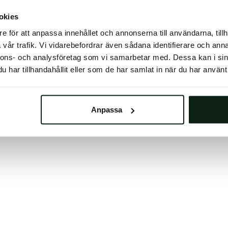
 button below to refresh the website. If the issue persis
okies
try waiting a moment or reopening your browser.
e för att anpassa innehållet och annonserna till användarna, tillh
learing your browser cache may also help in some case
vår trafik. Vi vidarebefordrar även sådana identifierare och anna
nnons- och analysföretag som vi samarbetar med. Dessa kan i sin
We apologize for the inconvenience.
har tillhandahållit eller som de har samlat in när du har använt 
Try again
Anpassa