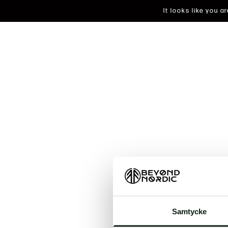
It looks like you 
An unkn
Samtycke
t