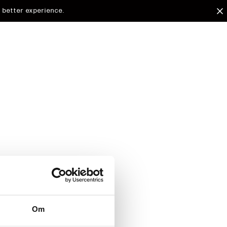
 better experience.
arded to
Om
d.