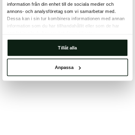
information från din enhet till de sociala medier och
Clearing your browser cache may also help in some
annons- och analysföretag som vi samarbetar med.
cases.
Dessa kan i sin tur kombinera informationen med annan
We apologize for the inconvenience.
information som du har tillhandahållit eller som de har
samlat in när du har använt deras tjänster.
Try again
Tillåt alla
Anpassa