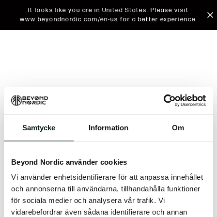
It looks like you are in United States. Please visit
www.beyondnordic.com/en-us for a better experience.
Samtycke
Information
Om
An unknown error has occurred. An error report has
been forwarded to the website developers and the
Beyond Nordic använder cookies
issue will be investigated.
Vi använder enhetsidentifierare för att anpassa innehållet
Click the button below to refresh the website. If the
och annonserna till användarna, tillhandahålla funktioner
issue persists, either try waiting a moment or
för sociala medier och analysera vår trafik. Vi
reopening your browser.
vidarebefordrar även sådana identifierare och annan