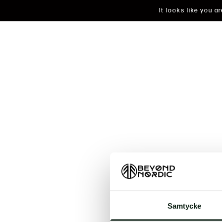
It looks like you 
An unkn
Samtycke
t