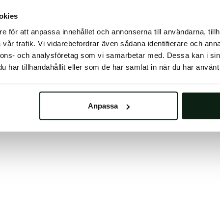
 button below to refresh the website. If the issue persis
okies
try waiting a moment or reopening your browser.
e för att anpassa innehållet och annonserna till användarna, tillh
learing your browser cache may also help in some case
vår trafik. Vi vidarebefordrar även sådana identifierare och anna
nnons- och analysföretag som vi samarbetar med. Dessa kan i sin
We apologize for the inconvenience.
har tillhandahållit eller som de har samlat in när du har använt 
Try again
Anpassa