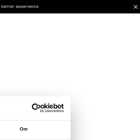
 better experience.
arded to
Om
d.