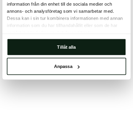
information från din enhet till de sociala medier och
Clearing your browser cache may also help in some
annons- och analysföretag som vi samarbetar med.
cases.
Dessa kan i sin tur kombinera informationen med annan
We apologize for the inconvenience.
information som du har tillhandahållit eller som de har
samlat in när du har använt deras tjänster.
Try again
Tillåt alla
Anpassa