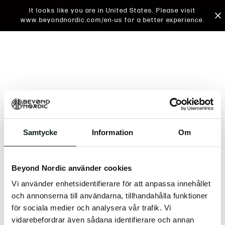
It looks like you are in United States. Please visit
www.beyondnordic.com/en-us for a better experience.
Samtycke
Information
Om
An unknown error has occurred. An error report has
been forwarded to the website developers and the
Beyond Nordic använder cookies
issue will be investigated.
Vi använder enhetsidentifierare för att anpassa innehållet
Click the button below to refresh the website. If the
och annonserna till användarna, tillhandahålla funktioner
issue persists, either try waiting a moment or
för sociala medier och analysera vår trafik. Vi
reopening your browser.
vidarebefordrar även sådana identifierare och annan