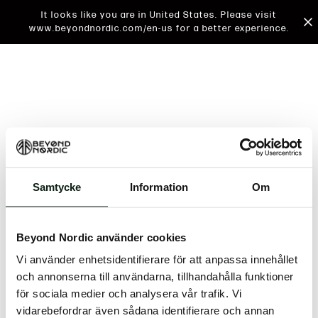
It looks like you are in United States. Please visit
www.beyondnordic.com/en-us for a better experience.
Samtycke
Information
Om
An unknown error has occurred. An error report has
been forwarded to the website developers and the
Beyond Nordic använder cookies
issue will be investigated.
Vi använder enhetsidentifierare för att anpassa innehållet
Click the button below to refresh the website. If the
och annonserna till användarna, tillhandahålla funktioner
issue persists, either try waiting a moment or
för sociala medier och analysera vår trafik. Vi
reopening your browser.
vidarebefordrar även sådana identifierare och annan