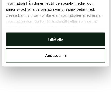
information från din enhet till de sociala medier och
Clearing your browser cache may also help in some
annons- och analysföretag som vi samarbetar med.
cases.
Dessa kan i sin tur kombinera informationen med annan
We apologize for the inconvenience.
information som du har tillhandahållit eller som de har
samlat in när du har använt deras tjänster.
Try again
Tillåt alla
Anpassa