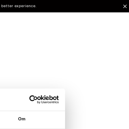
 better experience.
arded to
Om
d.