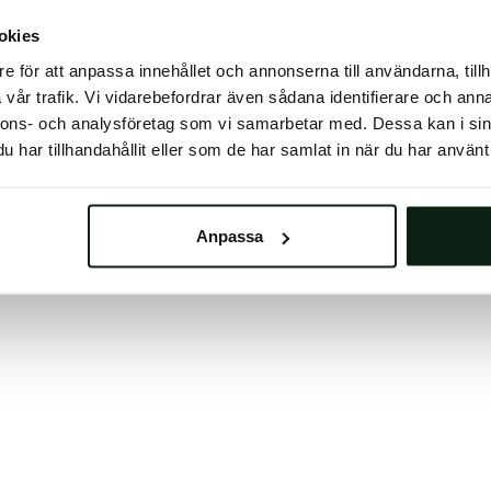
 button below to refresh the website. If the issue persis
okies
try waiting a moment or reopening your browser.
e för att anpassa innehållet och annonserna till användarna, tillh
learing your browser cache may also help in some case
vår trafik. Vi vidarebefordrar även sådana identifierare och anna
nnons- och analysföretag som vi samarbetar med. Dessa kan i sin
We apologize for the inconvenience.
har tillhandahållit eller som de har samlat in när du har använt 
Try again
Anpassa