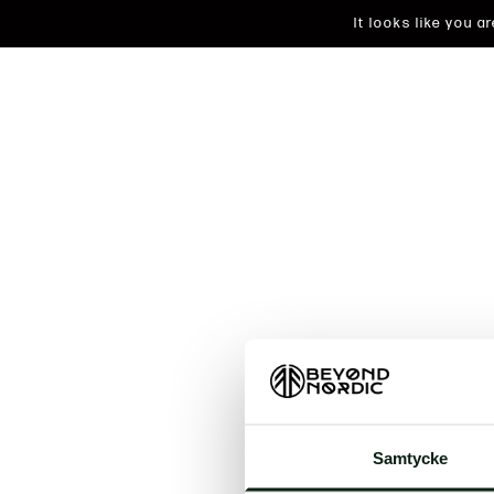
It looks like you 
An unkn
Samtycke
t