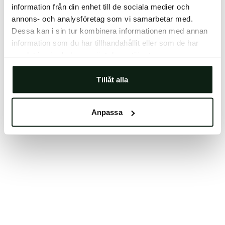
information från din enhet till de sociala medier och
Clearing your browser cache may also help in some
annons- och analysföretag som vi samarbetar med.
cases.
Dessa kan i sin tur kombinera informationen med annan
We apologize for the inconvenience.
information som du har tillhandahållit eller som de har
samlat in när du har använt deras tjänster.
Try again
Tillåt alla
Anpassa