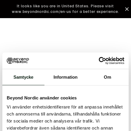
It looks like you are in United States. Please visit
www.beyondnordic.com/en-us for a better experience.
Samtycke
Information
Om
An unknown error has occurred. An error report has
been forwarded to the website developers and the
Beyond Nordic använder cookies
issue will be investigated.
Vi använder enhetsidentifierare för att anpassa innehållet
Click the button below to refresh the website. If the
och annonserna till användarna, tillhandahålla funktioner
issue persists, either try waiting a moment or
för sociala medier och analysera vår trafik. Vi
reopening your browser.
vidarebefordrar även sådana identifierare och annan