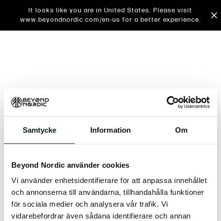
It looks like you are in United States. Please visit
www.beyondnordic.com/en-us for a better experience.
Samtycke
Information
Om
An unknown error has occurred. An error report has
been forwarded to the website developers and the
Beyond Nordic använder cookies
issue will be investigated.
Vi använder enhetsidentifierare för att anpassa innehållet
Click the button below to refresh the website. If the
och annonserna till användarna, tillhandahålla funktioner
issue persists, either try waiting a moment or
för sociala medier och analysera vår trafik. Vi
reopening your browser.
vidarebefordrar även sådana identifierare och annan