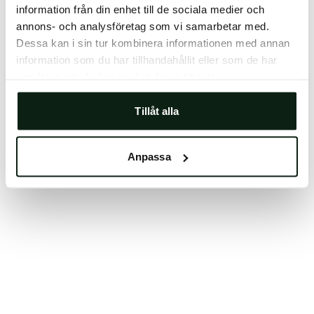
information från din enhet till de sociala medier och
Clearing your browser cache may also help in some
annons- och analysföretag som vi samarbetar med.
cases.
Dessa kan i sin tur kombinera informationen med annan
We apologize for the inconvenience.
information som du har tillhandahållit eller som de har
samlat in när du har använt deras tjänster.
Try again
Tillåt alla
Anpassa