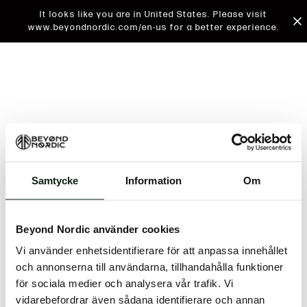
It looks like you are in United States. Please visit
www.beyondnordic.com/en-us for a better experience.
Samtycke
Information
Om
An unknown error has occurred. An error report has
been forwarded to the website developers and the
Beyond Nordic använder cookies
issue will be investigated.
Vi använder enhetsidentifierare för att anpassa innehållet
Click the button below to refresh the website. If the
och annonserna till användarna, tillhandahålla funktioner
issue persists, either try waiting a moment or
för sociala medier och analysera vår trafik. Vi
reopening your browser.
vidarebefordrar även sådana identifierare och annan