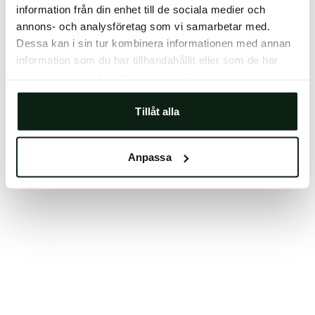
information från din enhet till de sociala medier och
Clearing your browser cache may also help in some
annons- och analysföretag som vi samarbetar med.
cases.
Dessa kan i sin tur kombinera informationen med annan
We apologize for the inconvenience.
information som du har tillhandahållit eller som de har
samlat in när du har använt deras tjänster.
Try again
Tillåt alla
Anpassa