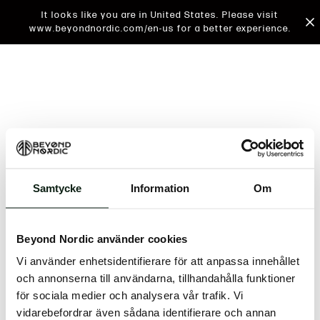
It looks like you are in United States. Please visit
www.beyondnordic.com/en-us for a better experience.
Samtycke
Information
Om
An unknown error has occurred. An error report has
been forwarded to the website developers and the
Beyond Nordic använder cookies
issue will be investigated.
Vi använder enhetsidentifierare för att anpassa innehållet
Click the button below to refresh the website. If the
och annonserna till användarna, tillhandahålla funktioner
issue persists, either try waiting a moment or
för sociala medier och analysera vår trafik. Vi
reopening your browser.
vidarebefordrar även sådana identifierare och annan