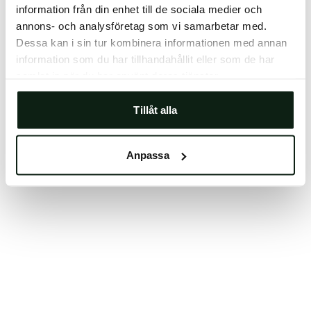
information från din enhet till de sociala medier och
Clearing your browser cache may also help in some
annons- och analysföretag som vi samarbetar med.
cases.
Dessa kan i sin tur kombinera informationen med annan
We apologize for the inconvenience.
information som du har tillhandahållit eller som de har
samlat in när du har använt deras tjänster.
Try again
Tillåt alla
Anpassa