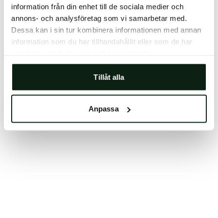
information från din enhet till de sociala medier och
Clearing your browser cache may also help in some
annons- och analysföretag som vi samarbetar med.
cases.
Dessa kan i sin tur kombinera informationen med annan
We apologize for the inconvenience.
information som du har tillhandahållit eller som de har
samlat in när du har använt deras tjänster.
Try again
Tillåt alla
Anpassa