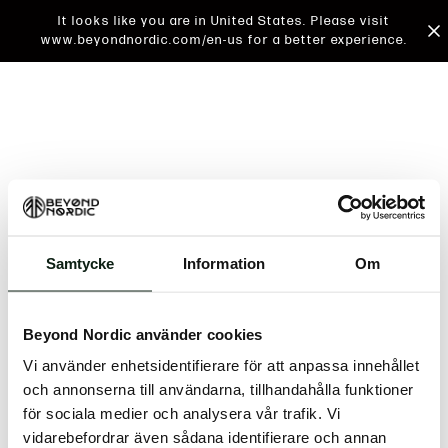
It looks like you are in United States. Please visit
www.beyondnordic.com/en-us for a better experience.
Samtycke
Information
Om
An unknown error has occurred. An error report has
been forwarded to the website developers and the
Beyond Nordic använder cookies
issue will be investigated.
Vi använder enhetsidentifierare för att anpassa innehållet
Click the button below to refresh the website. If the
och annonserna till användarna, tillhandahålla funktioner
issue persists, either try waiting a moment or
för sociala medier och analysera vår trafik. Vi
reopening your browser.
vidarebefordrar även sådana identifierare och annan