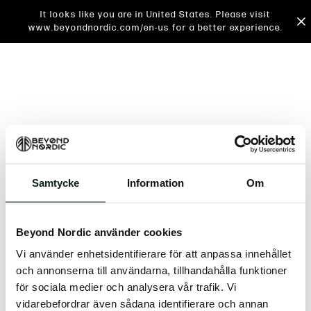
It looks like you are in United States. Please visit
www.beyondnordic.com/en-us for a better experience.
Samtycke
Information
Om
An unknown error has occurred. An error report has
been forwarded to the website developers and the
Beyond Nordic använder cookies
issue will be investigated.
Vi använder enhetsidentifierare för att anpassa innehållet
Click the button below to refresh the website. If the
och annonserna till användarna, tillhandahålla funktioner
issue persists, either try waiting a moment or
för sociala medier och analysera vår trafik. Vi
reopening your browser.
vidarebefordrar även sådana identifierare och annan