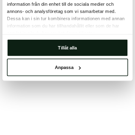
information från din enhet till de sociala medier och
Clearing your browser cache may also help in some
annons- och analysföretag som vi samarbetar med.
cases.
Dessa kan i sin tur kombinera informationen med annan
We apologize for the inconvenience.
information som du har tillhandahållit eller som de har
samlat in när du har använt deras tjänster.
Try again
Tillåt alla
Anpassa