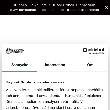
It looks like you are in United States. Please visit
www.beyondnordic.com/en-us for a better experience.
Samtycke
Information
Om
An unknown error has occurred. An error report has
been forwarded to the website developers and the
Beyond Nordic använder cookies
issue will be investigated.
Vi använder enhetsidentifierare för att anpassa innehållet
Click the button below to refresh the website. If the
och annonserna till användarna, tillhandahålla funktioner
issue persists, either try waiting a moment or
för sociala medier och analysera vår trafik. Vi
reopening your browser.
vidarebefordrar även sådana identifierare och annan