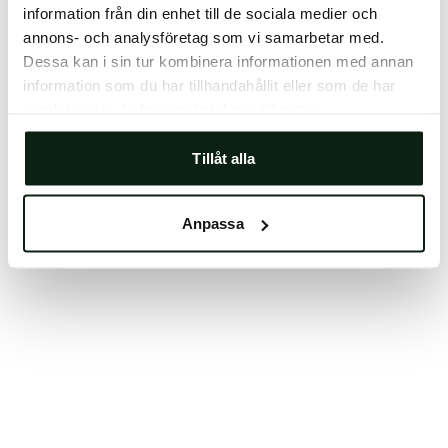
information från din enhet till de sociala medier och
Clearing your browser cache may also help in some
annons- och analysföretag som vi samarbetar med.
cases.
Dessa kan i sin tur kombinera informationen med annan
We apologize for the inconvenience.
information som du har tillhandahållit eller som de har
samlat in när du har använt deras tjänster.
Try again
Tillåt alla
Anpassa