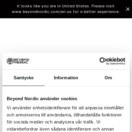
It looks like you are in United States. Please visit
www.beyondnordic.com/en-us for a better experience.
Samtycke
Information
Om
An unknown error has occurred. An error report has
been forwarded to the website developers and the
Beyond Nordic använder cookies
issue will be investigated.
Vi använder enhetsidentifierare för att anpassa innehållet
Click the button below to refresh the website. If the
och annonserna till användarna, tillhandahålla funktioner
issue persists, either try waiting a moment or
för sociala medier och analysera vår trafik. Vi
reopening your browser.
vidarebefordrar även sådana identifierare och annan