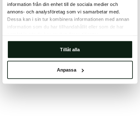
information från din enhet till de sociala medier och
Clearing your browser cache may also help in some
annons- och analysföretag som vi samarbetar med.
cases.
Dessa kan i sin tur kombinera informationen med annan
We apologize for the inconvenience.
information som du har tillhandahållit eller som de har
samlat in när du har använt deras tjänster.
Try again
Tillåt alla
Anpassa