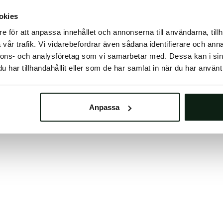
 button below to refresh the website. If the issue persis
okies
try waiting a moment or reopening your browser.
e för att anpassa innehållet och annonserna till användarna, tillh
learing your browser cache may also help in some case
vår trafik. Vi vidarebefordrar även sådana identifierare och anna
nnons- och analysföretag som vi samarbetar med. Dessa kan i sin
We apologize for the inconvenience.
har tillhandahållit eller som de har samlat in när du har använt 
Try again
Anpassa