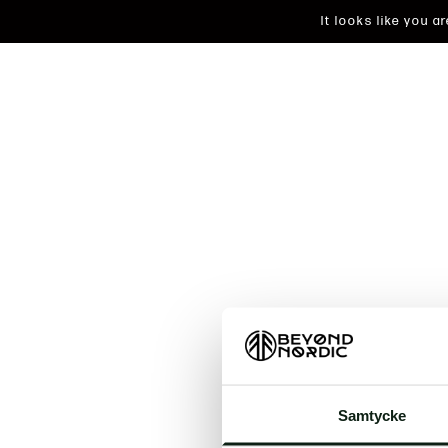
It looks like you 
An unkn
Samtycke
t