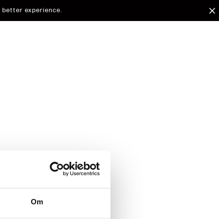
 better experience.
arded to
Om
d.