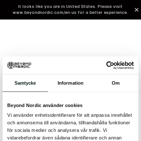
It looks like you are in United States. Please visit
www.beyondnordic.com/en-us for a better experience.
Samtycke
Information
Om
An unknown error has occurred. An error report has
been forwarded to the website developers and the
Beyond Nordic använder cookies
issue will be investigated.
Vi använder enhetsidentifierare för att anpassa innehållet
Click the button below to refresh the website. If the
och annonserna till användarna, tillhandahålla funktioner
issue persists, either try waiting a moment or
för sociala medier och analysera vår trafik. Vi
reopening your browser.
vidarebefordrar även sådana identifierare och annan