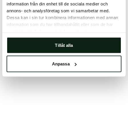
information från din enhet till de sociala medier och
Clearing your browser cache may also help in some
annons- och analysföretag som vi samarbetar med.
cases.
Dessa kan i sin tur kombinera informationen med annan
We apologize for the inconvenience.
information som du har tillhandahållit eller som de har
samlat in när du har använt deras tjänster.
Try again
Tillåt alla
Anpassa