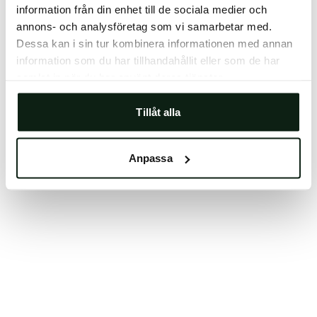
information från din enhet till de sociala medier och
Clearing your browser cache may also help in some
annons- och analysföretag som vi samarbetar med.
cases.
Dessa kan i sin tur kombinera informationen med annan
We apologize for the inconvenience.
information som du har tillhandahållit eller som de har
samlat in när du har använt deras tjänster.
Try again
Tillåt alla
Anpassa