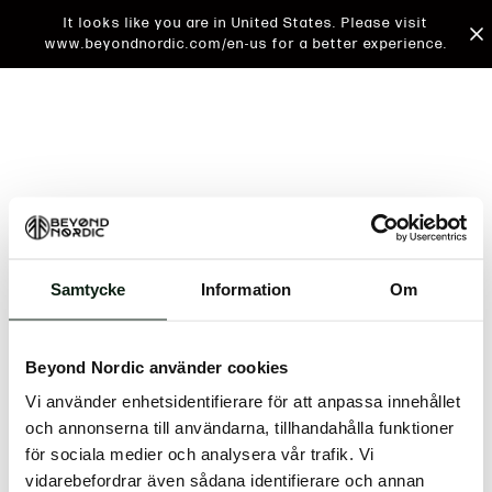
It looks like you are in United States. Please visit
www.beyondnordic.com/en-us for a better experience.
Samtycke
Information
Om
An unknown error has occurred. An error report has
been forwarded to the website developers and the
Beyond Nordic använder cookies
issue will be investigated.
Vi använder enhetsidentifierare för att anpassa innehållet
Click the button below to refresh the website. If the
och annonserna till användarna, tillhandahålla funktioner
issue persists, either try waiting a moment or
för sociala medier och analysera vår trafik. Vi
reopening your browser.
vidarebefordrar även sådana identifierare och annan