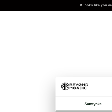
It looks like you 
An unkn
Samtycke
t