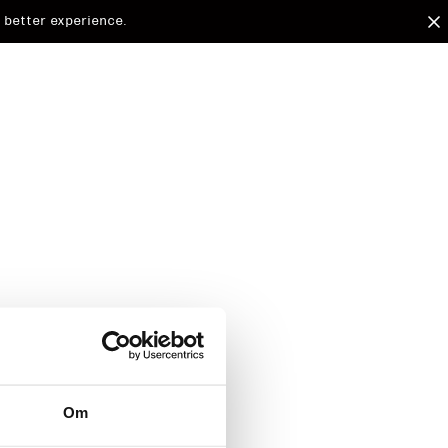
 better experience.
arded to
Om
d.