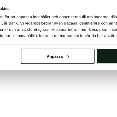
 button below to refresh the website. If the issue persis
okies
try waiting a moment or reopening your browser.
e för att anpassa innehållet och annonserna till användarna, tillh
learing your browser cache may also help in some case
vår trafik. Vi vidarebefordrar även sådana identifierare och anna
nnons- och analysföretag som vi samarbetar med. Dessa kan i sin
We apologize for the inconvenience.
har tillhandahållit eller som de har samlat in när du har använt 
Try again
Anpassa