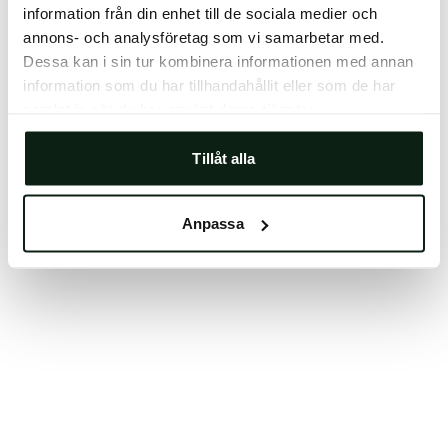
information från din enhet till de sociala medier och
Clearing your browser cache may also help in some
annons- och analysföretag som vi samarbetar med.
cases.
Dessa kan i sin tur kombinera informationen med annan
We apologize for the inconvenience.
information som du har tillhandahållit eller som de har
samlat in när du har använt deras tjänster.
Try again
Tillåt alla
Anpassa