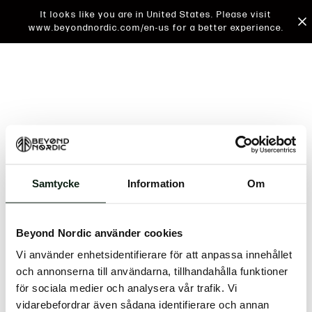
It looks like you are in United States. Please visit
www.beyondnordic.com/en-us for a better experience.
Samtycke
Information
Om
An unknown error has occurred. An error report has
been forwarded to the website developers and the
Beyond Nordic använder cookies
issue will be investigated.
Vi använder enhetsidentifierare för att anpassa innehållet
Click the button below to refresh the website. If the
och annonserna till användarna, tillhandahålla funktioner
issue persists, either try waiting a moment or
för sociala medier och analysera vår trafik. Vi
reopening your browser.
vidarebefordrar även sådana identifierare och annan