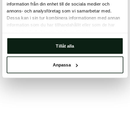
information från din enhet till de sociala medier och
Clearing your browser cache may also help in some
annons- och analysföretag som vi samarbetar med.
cases.
Dessa kan i sin tur kombinera informationen med annan
We apologize for the inconvenience.
information som du har tillhandahållit eller som de har
samlat in när du har använt deras tjänster.
Try again
Tillåt alla
Anpassa