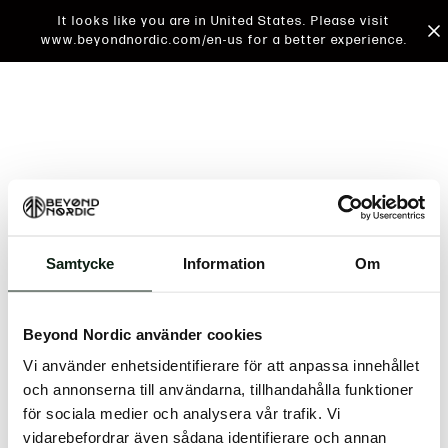
It looks like you are in United States. Please visit
www.beyondnordic.com/en-us for a better experience.
Samtycke
Information
Om
An unknown error has occurred. An error report has
been forwarded to the website developers and the
Beyond Nordic använder cookies
issue will be investigated.
Vi använder enhetsidentifierare för att anpassa innehållet
Click the button below to refresh the website. If the
och annonserna till användarna, tillhandahålla funktioner
issue persists, either try waiting a moment or
för sociala medier och analysera vår trafik. Vi
reopening your browser.
vidarebefordrar även sådana identifierare och annan